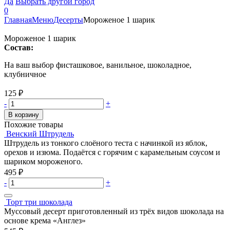
Да
Выбрать другой город
0
Главная
Меню
Десерты
Мороженое 1 шарик
Мороженое 1 шарик
Состав:
На ваш выбор фисташковое, ванильное, шоколадное,
клубничное
125
₽
-
+
В корзину
Похожие товары
Венский Штрудель
Штрудель из тонкого слоёного теста с начинкой из яблок,
орехов и изюма. Подаётся с горячим с карамельным соусом и
шариком мороженого.
495
₽
-
+
Торт три шоколада
Муссовый десерт приготовленный из трёх видов шоколада на
основе крема «Англез»