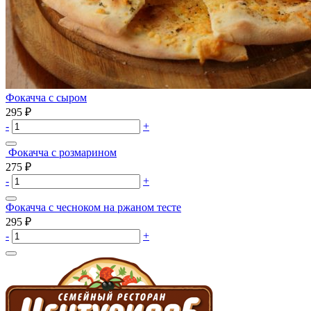
Фокачча с сыром
295
₽
-
+
Фокачча с розмарином
275
₽
-
+
Фокачча с чесноком на ржаном тесте
295
₽
-
+