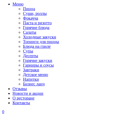
Меню
Пицца
Суши, роллы
Фокачча
Паста и ризотто
Горячие блюда
Салаты
Холодные закуски
Топинги для пиццы
Блюда на гриле
Супы
Десерты
Горячие закуски
Гарниры и соусы
Завтраки
Детское меню
Напитки
Бизнес ланч
Отзывы
Новости и акции
О ресторане
Контакты
0