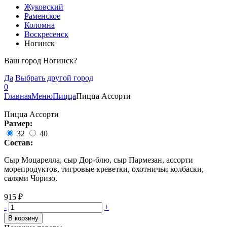
Жуковский
Раменское
Коломна
Воскресенск
Ногинск
Ваш город Ногинск?
Да
Выбрать другой город
0
Главная
Меню
Пицца
Пицца Ассорти
Пицца Ассорти
Размер:
32
40
Состав:
Сыр Моцарелла, сыр Дор-блю, сыр Пармезан, ассорти
морепродуктов, тигровые креветки, охотничьи колбаски,
салями Чоризо.
915
₽
-
+
В корзину