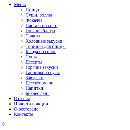
Меню
Пицца
Суши, роллы
Фокачча
Паста и ризотто
Горячие блюда
Салаты
Холодные закуски
Топинги для пиццы
Блюда на гриле
Супы
Десерты
Горячие закуски
Гарниры и соусы
Завтраки
Детское меню
Напитки
Бизнес ланч
Отзывы
Новости и акции
О ресторане
Контакты
0